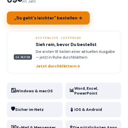
im Jahr
„So geht's leichter" bestellen →
KOSTENLOSE LESEPROBE
Sieh rein, bevor Du bestellst
Die ersten 18 Seiten einer aktuellen Ausgabe
— jetzt in Ruhe durchblättern.
18 SEITEN
Jetzt durchblättern
→
Word, Excel,
🪟
📊
Windows & macOS
PowerPoint
🛡️
📱
Sicher im Netz
iOS & Android
✉️
⭐
E-Mail & Messenger
Die nützlichsten Apps