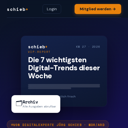
schieb
+
Login
Mitglied werden →
schieb
+
KW 27 · 2026
VIP-REPORT
Die 7 wichtigsten
Digital-Trends dieser
Woche
🖊️ Jörg Schieb · Wöchentlich frisch
Archiv
🗂️
Alle Ausgaben abrufbar
VON DIGITALEXPERTE JÖRG SCHIEB · WDR/ARD